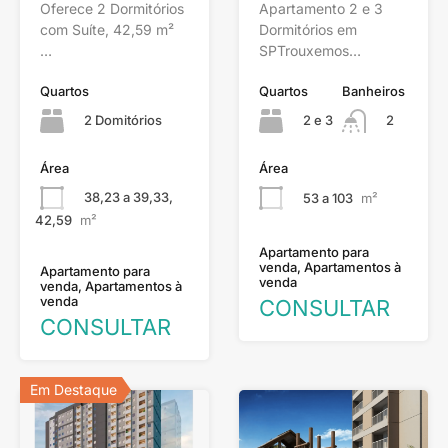
Oferece 2 Dormitórios
Apartamento 2 e 3
com Suíte, 42,59 m²
Dormitórios em
…
SPTrouxemos…
Quartos
Quartos
Banheiros
2 Domitórios
2 e 3
2
Área
Área
38,23 a 39,33,
53 a 103
m²
42,59
m²
Apartamento para
venda, Apartamentos à
Apartamento para
venda
venda, Apartamentos à
venda
CONSULTAR
CONSULTAR
Em Destaque