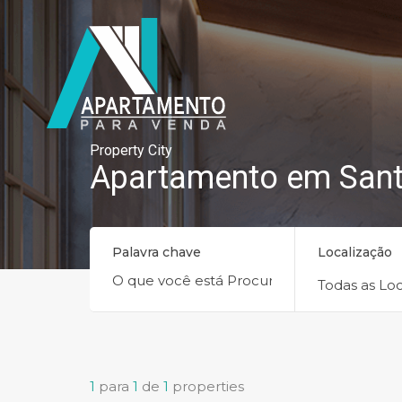
Property City
Apartamento em Sant
Palavra chave
Localização
Todas as Loc
1
para
1
de
1
properties