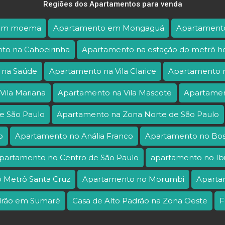
Regiões dos Apartamentos para venda
 em moema
Apartamento em Mongaguá
Apartamento
to na Cahoeirinha
Apartamento na estação do metrô ho
 na Saúde
Apartamento na Vila Clarice
Apartamento n
Vila Mariana
Apartamento na Vila Mascote
Apartamen
e São Paulo
Apartamento na Zona Norte de São Paulo
o
Apartamento no Anália Franco
Apartamento no Bo
partamento no Centro de São Paulo
apartamento no Ib
 Metrô Santa Cruz
Apartamento no Morumbi
Aparta
adrão em Sumaré
Casa de Alto Padrão na Zona Oeste
F