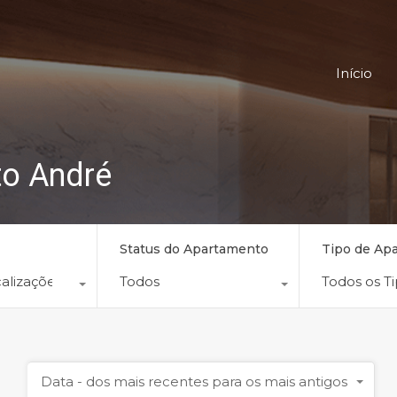
Início
o André
Status do Apartamento
Tipo de Ap
alizações
Todos
Todos os T
Data - dos mais recentes para os mais antigos