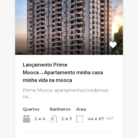
Lançamento Prime
Mooca→Apartamento minha casa
minha vida na mooca
Prime Mooca: apartamentos modernos
na…
Quartos
Banheiros
Área
m²
2 e 4
44 e 67
2 e 3