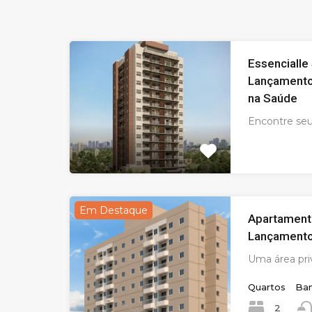
Essencialle
Lançament
na Saúde
Encontre se
Em Destaque
Apartamento
Lançamento 
Uma área priv
Quartos
Ban
2