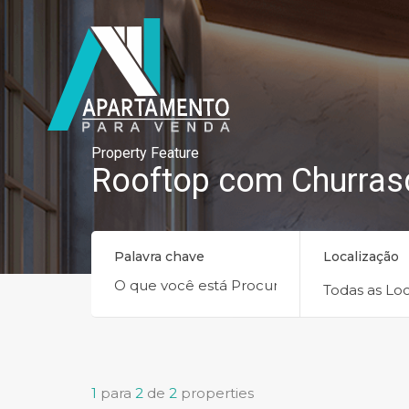
Property Feature
Rooftop com Churras
Palavra chave
Localização
Todas as Loc
1
para
2
de
2
properties