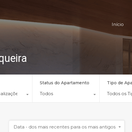
Início
queira
Status do Apartamento
Tipo de Ap
alizações
Todos
Todos os T
Data - dos mais recentes para os mais antigos