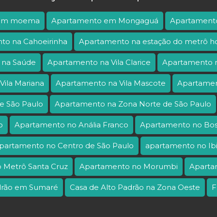
 em moema
Apartamento em Mongaguá
Apartamento
to na Cahoeirinha
Apartamento na estação do metrô ho
 na Saúde
Apartamento na Vila Clarice
Apartamento n
Vila Mariana
Apartamento na Vila Mascote
Apartamen
e São Paulo
Apartamento na Zona Norte de São Paulo
o
Apartamento no Anália Franco
Apartamento no Bo
partamento no Centro de São Paulo
apartamento no Ib
 Metrô Santa Cruz
Apartamento no Morumbi
Aparta
adrão em Sumaré
Casa de Alto Padrão na Zona Oeste
F