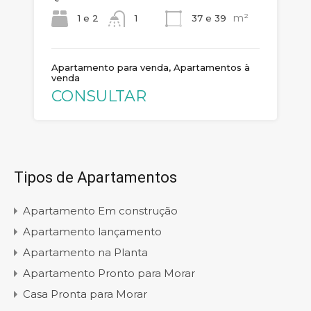
m²
1 e 2
37 e 39
1
Apartamento para venda, Apartamentos à
venda
CONSULTAR
Tipos de Apartamentos
Apartamento Em construção
Apartamento lançamento
Apartamento na Planta
Apartamento Pronto para Morar
Casa Pronta para Morar