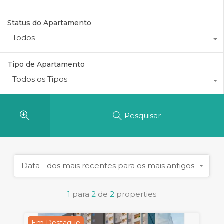
Status do Apartamento
Todos
Tipo de Apartamento
Todos os Tipos
Pesquisar
Data - dos mais recentes para os mais antigos
1
para
2
de
2
properties
Em Destaque