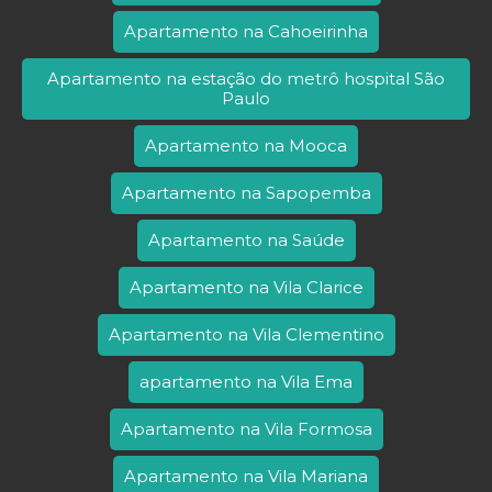
Apartamento na Cahoeirinha
Apartamento na estação do metrô hospital São
Paulo
Apartamento na Mooca
Apartamento na Sapopemba
Apartamento na Saúde
Apartamento na Vila Clarice
Apartamento na Vila Clementino
apartamento na Vila Ema
Apartamento na Vila Formosa
Apartamento na Vila Mariana