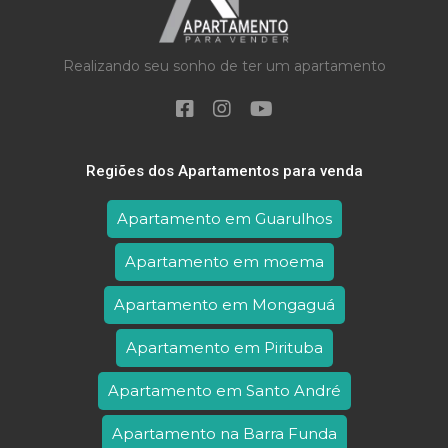
Realizando seu sonho de ter um apartamento
Regiões dos Apartamentos para venda
Apartamento em Guarulhos
Apartamento em moema
Apartamento em Mongaguá
Apartamento em Pirituba
Apartamento em Santo André
Apartamento na Barra Funda