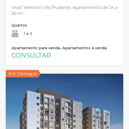
Vivaz Selection Vila Prudente, Apartamentos de 24 a
36 m²…
Quartos
1 e 2
Apartamento para venda, Apartamentos à venda
CONSULTAR
Em Destaque