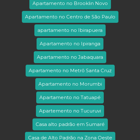
Apartamento no Brooklin Novo
Apartamento no Centro de São Paulo
apartamento no Ibirapuera
Apartamento no Ipiranga
Apartamento no Jabaquara
Apartamento no Metrô Santa Cruz
Apartamento no Morumbi
Apartamento no Tatuapé
Apartemento no Tucuruvi
Casa alto padrão em Sumaré
Casa de Alto Padrão na Zona Oeste